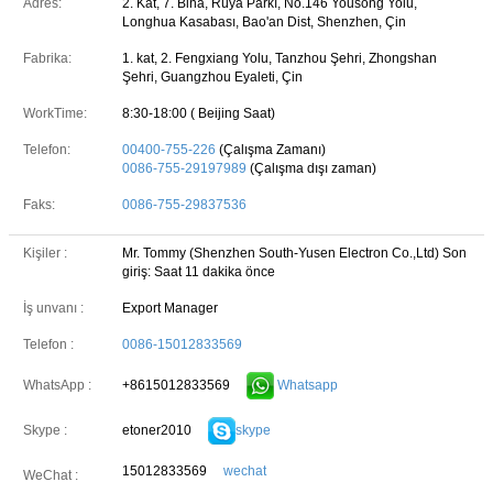
Adres:
2. Kat, 7. Bina, Rüya Parkı, No.146 Yousong Yolu,
Longhua Kasabası, Bao'an Dist, Shenzhen, Çin
Fabrika:
1. kat, 2. Fengxiang Yolu, Tanzhou Şehri, Zhongshan
Şehri, Guangzhou Eyaleti, Çin
WorkTime:
8:30-18:00 ( Beijing Saat)
Telefon:
00400-755-226
(Çalışma Zamanı)
0086-755-29197989
(Çalışma dışı zaman)
Faks:
0086-755-29837536
Kişiler :
Mr. Tommy (Shenzhen South-Yusen Electron Co.,Ltd)
Son
giriş: Saat 11 dakika önce
İş unvanı :
Export Manager
Telefon :
0086-15012833569
+8615012833569
Whatsapp
WhatsApp :
etoner2010
skype
Skype :
15012833569
wechat
WeChat :