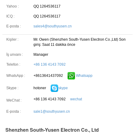
Yahoo :
QQ 1264536117
ICQ :
QQ 1264536117
E-posta :
sales4@southyusen.cn
Kişiler :
Mr. Owen (Shenzhen South-Yusen Electron Co.,Ltd)
Son
giriş: Saat 11 dakika önce
İş unvanı :
Manager
Telefon :
+86 136 4143 7092
+8613641437092
Whatsapp
WhatsApp :
hotoner
skype
Skype :
+86 136 4143 7092
wechat
WeChat :
E-posta :
sale1@southyusen.cn
Shenzhen South-Yusen Electron Co., Ltd