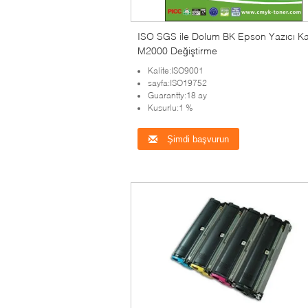
ISO SGS ile Dolum BK Epson Yazıcı Ka
M2000 Değiştirme
Kalite:ISO9001
sayfa:ISO19752
Guarantty:18 ay
Kusurlu:1 %
Şimdi başvurun