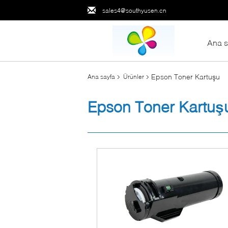
sales4@southyusen.cn
Ana s
Epson Toner Kartuşu
Ana sayfa
Ürünler
Epson Toner Kartuş