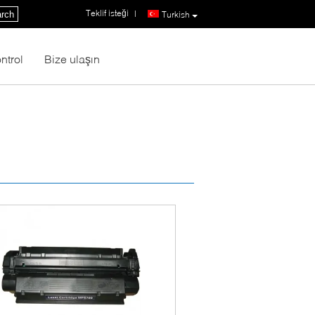
Teklif isteği
|
rch
Turkish
ntrol
Bize ulaşın