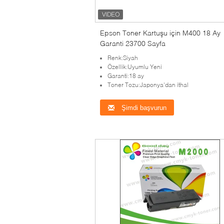
Epson Toner Kartuşu için M400 18 Ay
Garanti 23700 Sayfa
Renk:Siyah
Özellik:Uyumlu Yeni
Garanti:18 ay
Toner Tozu:Japonya'dan ithal
Şimdi başvurun