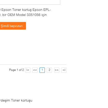
 Epson Toner kartuş Epson EPL-
, bir OEM Model S051056 için
Şimdi başvurun
Page 1 of 2
|<
<<
1
2
>>
>|
rdeşim Toner kartuşu