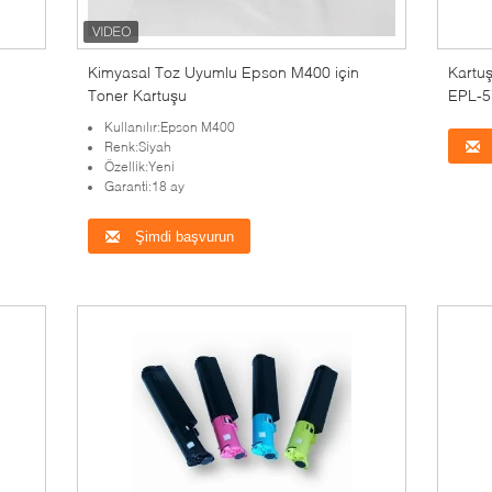
Kimyasal Toz Uyumlu Epson M400 için
Kartu
Toner Kartuşu
EPL-5
Kullanılır:Epson M400
Renk:Siyah
Özellik:Yeni
Garanti:18 ay
Şimdi başvurun