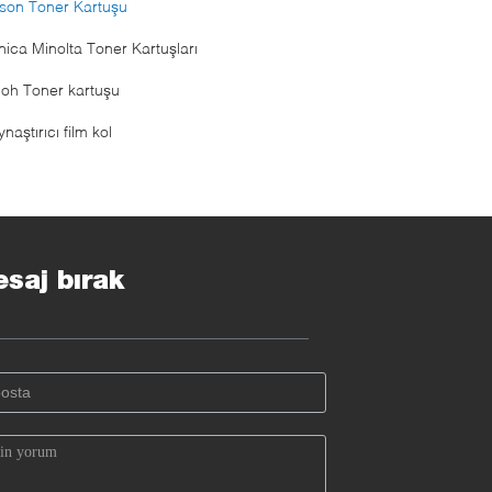
son Toner Kartuşu
nica Minolta Toner Kartuşları
coh Toner kartuşu
naştırıcı film kol
saj bırak