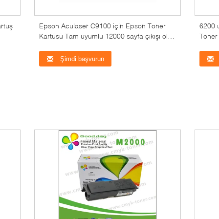
rtuş
Epson Aculaser C9100 için Epson Toner
6200 
Kartüsü Tam uyumlu 12000 sayfa çıkışı olan
Toner
Siyah Siyan Majenta Sarı Kartüs
Şimdi başvurun