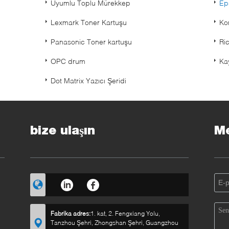
Uyumlu Toplu Mürekkep
Ep
Lexmark Toner Kartuşu
Ko
Panasonic Toner kartuşu
Ri
OPC drum
Kay
Dot Matrix Yazıcı Şeridi
bize ulaşın
Me
Fabrika adres:
1. kat, 2. Fengxiang Yolu,
Tanzhou Şehri, Zhongshan Şehri, Guangzhou