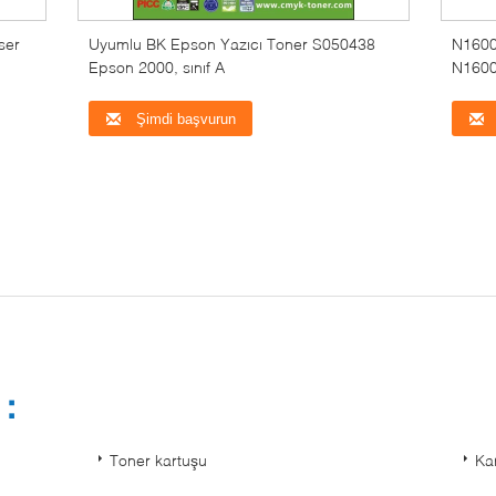
ser
Uyumlu BK Epson Yazıcı Toner S050438
N1600
Epson 2000, sınıf A
N1600
Şimdi başvurun
t：
Toner kartuşu
Ka