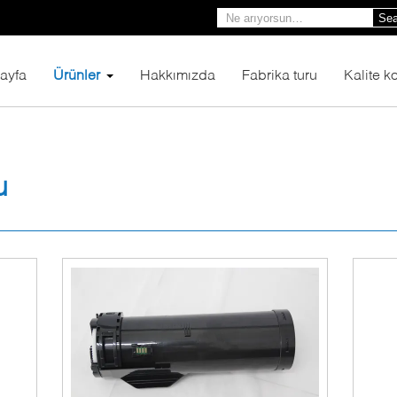
Sea
ayfa
Ürünler
Hakkımızda
Fabrika turu
Kalite ko
u