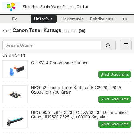
Shenzhen South-Yusen Electron Co.,Ltd
Ev
Ürün:% s
Hakkımızda
Fabrika turu
>>
Canon Toner Kartuşu
Kalite
supplier.
(98)
En iyi ürünleri
C-EXV14 Canon toner kartuşu
Şimdi Sorgulama
NPG-52 Canon Toner Kartuşu IR C2020 C2025
C2030 için 700 Gram
Şimdi Sorgulama
NPG-50/51 GPR-34/35 C-EXV32 / 33 Drum Ünitesi
Canon IR2520 2525 için 80000 Sayfalar
Şimdi Sorgulama