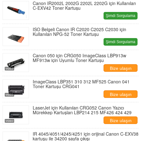
Canon IR2002L 2002G 2202L 2202G için Kullanılan
C-EXV42 Toner Kartuşu
Şimdi Sorgulama
ISO Belgeli Canon IR C2020 C2025 C2030 için
Kullanılan NPG-52 Toner Kartuşu
Şimdi Sorgulama
Canon 050 için CRG050 ImageClass LBP913w
MF913w için Uyumlu Toner Kartuşu
Bize ulaşın
ImageClass LBP351 310 312 MF525 Canon 041
Toner Kartuşu CRG041
Bize ulaşın
LaserJet için Kullanılan CRG052 Canon Yazıcı
Mürekkep Kartuşları LBP214 215 MF426 424 429
Bize ulaşın
IR 4045/4051/4245/4251 için orijinal Canon C-EXV38
kartuşu ile 34200 sayfa çıkışı