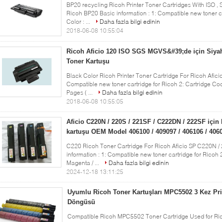
BP20 recycling Ricoh Printer Toner Cartridges With ISO 
Ricoh BP20 Basic information : 1: Compatible new toner ca
Color : ...
Daha fazla bilgi edinin
2018-06-08 10:55:04
Ricoh Aficio 120 ISO SGS MGVS&#39;de için Siyah
Toner Kartuşu
Black Color​ Ricoh Printer Toner Cartridge For Ricoh Afic
Compatible new toner cartridge for Ricoh 2: Cartridge Code
Pages ( ...
Daha fazla bilgi edinin
2018-06-08 10:55:05
Aficio C220N / 220S / 221SF / C222DN / 222SF için
kartuşu OEM Model 406100 / 409097 / 406106 / 406
C220 Ricoh Toner Cartridge For Ricoh Aficio SP C220N /
information : 1: Compatible new toner cartridge for Ricoh 
Magenta / ...
Daha fazla bilgi edinin
2024-12-18 13:11:25
Uyumlu Ricoh Toner Kartuşları MPC5502 3 Kez Pr
Döngüsü
Compatible Ricoh MPC5502 Toner Cartridge Used for Ri