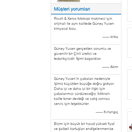
Müşteri yorumları
Ricoh & Xerox fotokopi makinesi için
orijinali ile aynı kalitede Güney Yusen
kimyasal tozu.
—— kriko
Güney Yusen gerçekten sorumlu ve
güvenilir bir Çinli üretici ve
tedarikçisidir. İşimi başardılar.
—— Akim
Güney Yusen’in çabaları nedeniyle
işimiz küçükten büyüğe doğru gidiyor.
Daha iyi ve daha iyi bir ilişki için
çabalarımızı sürdüreceğiz. İstikrarlı
kalite toner desteği ve satış sonrası
servis için teşekkürler.
—— Kırlangıç
Bizim için büyük bir hasat yüksek fiyat
ve şaibeli kartuşları endişelenmenize