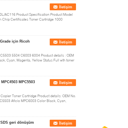
İletişim
0L/AC116 Product Specification Product Model
ith Chip Certificates Toner Cartridge 1000
Grade için Ricoh
İletişim
4 C5503 5504 C6003 6004 Product details : OEM
k, Cyan, Magenta, Yellow Status Full wth toner
klı MPC4503 MPC5503
İletişim
ier Toner Cartridge Product details: OEM No.
503 Aficio MPC6003 Color Black, Cyan,
, MSDS geri dönüşüm
İletişim