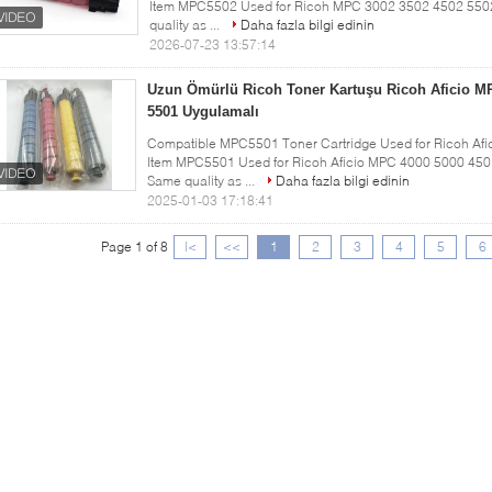
Item MPC5502 Used for Ricoh MPC 3002 3502 4502 5502 
quality as ...
Daha fazla bilgi edinin
2026-07-23 13:57:14
Uzun Ömürlü Ricoh Toner Kartuşu Ricoh Aficio M
5501 Uygulamalı
Compatible MPC5501 Toner Cartridge Used for Ricoh Afi
Item MPC5501 Used for Ricoh Aficio MPC 4000 5000 4501 
Same quality as ...
Daha fazla bilgi edinin
2025-01-03 17:18:41
Page 1 of 8
|<
<<
1
2
3
4
5
6