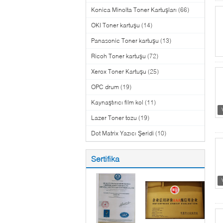
Konica Minolta Toner Kartuşları
(66)
OKI Toner kartuşu
(14)
Panasonic Toner kartuşu
(13)
Ricoh Toner kartuşu
(72)
Xerox Toner Kartuşu
(25)
OPC drum
(19)
Kaynaştırıcı film kol
(11)
Lazer Toner tozu
(19)
Dot Matrix Yazıcı Şeridi
(10)
Sertifika