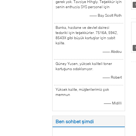
gerek yok. Tavsiye Hihgly. Teşekkür için
senin enthusia SYS personel için
—— Bay Scott Roth
Banka, hastane ve devlet dairesi
tedariki için teşekkürler. 7516A, 5942,
8543X gibi büyük kartuşlar için sabit
kalite.
—— Abdou
Güney Yusen, yüksek kaliteli toner
kartuşuna odaklanıyor.
—— Robert
Yüksek kalite, müşterilerimiz çok
memnun
—— Midilli
Ben sohbet şimdi