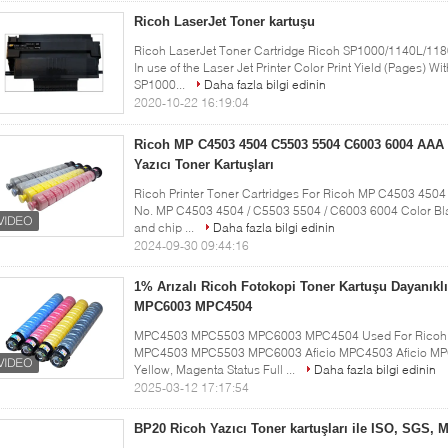
Ricoh LaserJet Toner kartuşu
Ricoh LaserJet Toner Cartridge Ricoh SP1000/1140L/118
In use of the Laser Jet Printer Color Print Yield (Pages) W
SP1000...
Daha fazla bilgi edinin
2020-10-22 16:19:04
Ricoh MP C4503 4504 C5503 5504 C6003 6004 AAA 
Yazıcı Toner Kartuşları
Ricoh Printer Toner Cartridges For Ricoh MP C4503 450
No. MP C4503 4504 / C5503 5504 / C6003 6004 Color Blac
and chip ...
Daha fazla bilgi edinin
2024-09-30 09:44:16
1% Arızalı Ricoh Fotokopi Toner Kartuşu Dayanı
MPC6003 MPC4504
MPC4503 MPC5503 MPC6003 MPC4504 Used For Ricoh Cop
MPC4503 MPC5503 MPC6003 Aficio MPC4503 Aficio MPC5
Yellow, Magenta Status Full ...
Daha fazla bilgi edinin
2025-03-12 17:17:54
BP20 Ricoh Yazıcı Toner kartuşları ile ISO, SGS