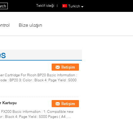
Teklif isteği
|
rch
Turkish
ntrol
Bize ulaşın
es
İletişim
r Cartridge For Ricoh BP20 Basic information :
ode : BP20 3: Color : Black 4: Page Yield : 5000
r Kartuşu
İletişim
 FX200 Basic information : 1: Compatible new
 : Black 4: Page Yield : 5000 Pages ( A4 , ...