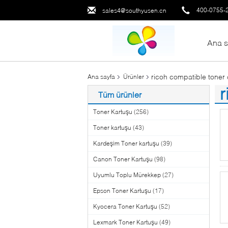
400-0755-
sales4@southyusen.cn
Ana s
ricoh compatible toner 
Ana sayfa
Ürünler
r
Tüm ürünler
(7
Toner Kartuşu
(256)
Toner kartuşu
(43)
Kardeşim Toner kartuşu
(39)
Canon Toner Kartuşu
(98)
Uyumlu Toplu Mürekkep
(27)
Epson Toner Kartuşu
(17)
Kyocera Toner Kartuşu
(52)
Lexmark Toner Kartuşu
(49)