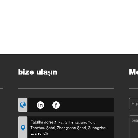
bize ulaşın
Me
Fabrika adres:
1. kat, 2. Fengxiang Yolu,
Tanzhou Şehri, Zhongshan Şehri, Guangzhou
Eyaleti, Çin