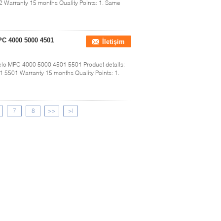
Warranty 15 months Quality Points: 1. Same
PC 4000 5000 4501
İletişim
cio MPC 4000 5000 4501 5501 Product details:
5501 Warranty 15 months Quality Points: 1.
7
8
>>
>|