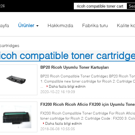
226
Sea
ayfa
Ürünler
Hakkımızda
Fabrika turu
Kalite ko
cartridges
icoh compatible toner cartridg
8)
BP20 Ricoh Uyumlu Toner Kartuşları
BP20 Ricoh Compatible Toner Cartridges BP20 Ricoh Tone
1: Compatible new toner cartridge for Ricoh 2: Cartridge C
...
Daha fazla bilgi edinin
2020-10-22 16:19:09
FX200 Ricoh Ricoh Aficio FX200 için Uyumlu Tone
FX200 Ricoh Compatible Toner Cartridge For Ricoh Aficio
toner cartridge for Ricoh 2: Cartridge Code : FX200 3: Color
Daha fazla bilgi edinin
2018-06-08 10:55:05