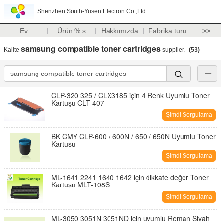
Shenzhen South-Yusen Electron Co.,Ltd
Ev
Ürün:% s
Hakkımızda
Fabrika turu
>>
samsung compatible toner cartridges
Kalite
supplier.
(53)
CLP-320 325 / CLX3185 için 4 Renk Uyumlu Toner
Kartuşu CLT 407
Şimdi Sorgulama
BK CMY CLP-600 / 600N / 650 / 650N Uyumlu Toner
Kartuşu
Şimdi Sorgulama
ML-1641 2241 1640 1642 için dikkate değer Toner
Kartuşu MLT-108S
Şimdi Sorgulama
ML-3050 3051N 3051ND için uyumlu Reman Siyah