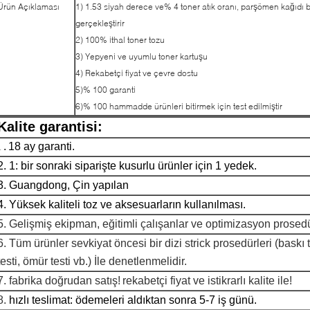
Ürün Açıklaması
1) 1.53 siyah derece ve% 4 toner atık oranı, parşömen kağıdı ba
gerçekleştirir
2) 100% ithal toner tozu
3) Yepyeni ve uyumlu toner kartuşu
4) Rekabetçi fiyat ve çevre dostu
5)% 100 garanti
6)% 100 hammadde ürünleri bitirmek için test edilmiştir
Kalite garantisi:
.
18 ay garanti.
1
2. 1: bir sonraki siparişte kusurlu ürünler için 1 yedek.
3. Guangdong, Çin yapılan
4. Yüksek kaliteli toz ve aksesuarların kullanılması.
5. Gelişmiş ekipman, eğitimli çalışanlar ve optimizasyon prosed
6. Tüm ürünler sevkiyat öncesi bir dizi strick prosedürleri (baskı 
testi, ömür testi vb.) İle denetlenmelidir.
7. fabrika doğrudan satış!
rekabetçi fiyat ve istikrarlı kalite ile!
8.
hızlı teslimat: ödemeleri aldıktan sonra 5-7 iş günü.