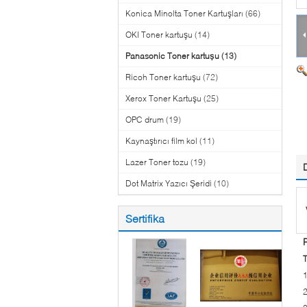
Konica Minolta Toner Kartuşları
(66)
OKI Toner kartuşu
(14)
Panasonic Toner kartuşu
(13)
Ricoh Toner kartuşu
(72)
Xerox Toner Kartuşu
(25)
OPC drum
(19)
Kaynaştırıcı film kol
(11)
Lazer Toner tozu
(19)
Dot Matrix Yazıcı Şeridi
(10)
Sertifika
T
1
2