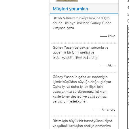
3
4
Müşteri yorumları
Ricoh & Xerox fotokopi makinesi için
Ü
orijinali ile aynı kalitede Güney Yusen
kimyasal tozu.
—— kriko
Güney Yusen gerçekten sorumlu ve
güvenilir bir Çinli üretici ve
tedarikçisidir. İşimi başardılar.
—— Akim
Güney Yusen’in çabaları nedeniyle
işimiz küçükten büyüğe doğru gidiyor.
Daha iyi ve daha iyi bir ilişki için
çabalarımızı sürdüreceğiz. İstikrarlı
kalite toner desteği ve satış sonrası
servis için teşekkürler.
—— Kırlangıç
Bizim için büyük bir hasat yüksek fiyat
ve şaibeli kartuşları endişelenmenize