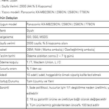
: Renk: Siyah
: Sayfa Verimi: 2000 (A4,% 5 Kapsama)
5: Yazıcı modeli: Panasonic KX-MB228CN / 238CN / 258CN / 778CN
rün Detayları
Uygun model
Panasonic KX-MB228CN / 238CN / 258CN / 778CN
Renk
Siyah
belgeleme
ISO, SGS, MSDS
Sayfa verimi
2000 sayfa; % 5 kapsama alanı
paket
OEM / Nötr / Marka ambalaj / Özelleştirilmiş ambalaj
Teslim tarihi
Ödeme aldıktan sonra 2 ~ 7 iş günü
Ödeme koşulu
T / T, Western Union, L / C
Kusurlu oranı
% 1'den az
Adedi
10 adet / adet, hoşgeldiniz örnek sipariş kalite test etmek
Kartuş Durumu
Tam Uyumlu ve Yeni
Garanti
1. İade politikasi, kusurlar için 1/1 degistirme neden üretilmis,
edilebilir
2. 18 ay garantili ürüne ve üreticiye bağlı olarak değişecektir
3. Tüm ürünlerimiz gönderilerden önce% 100 test edilir