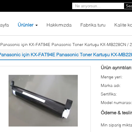
Sea
ayfa
Ürünler
Hakkımızda
Fabrika turu
Kalite ko
Panasonic için KX-FAT94E Panasonic Toner Kartuşu KX-MB228CN / 
Panasonic için KX-FAT94E Panasonic Toner Kartuşu KX-MB22
Ürün ayrıntıları
Menşe yeri:
Marka adı:
Sertifika:
Model numarası
Ödeme & teslim
Min sipariş mikta