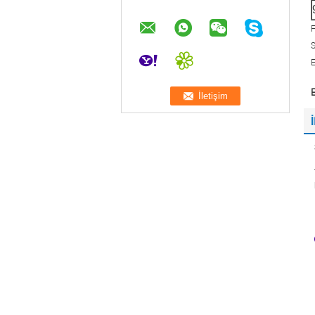
F
S
E
E