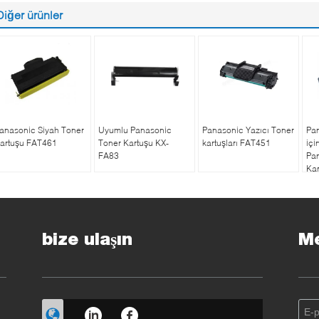
Diğer ürünler
anasonic Siyah Toner
Uyumlu Panasonic
Panasonic Yazıcı Toner
Pa
artuşu FAT461
Toner Kartuşu KX-
kartuşları FAT451
içi
FA83
Pa
Kar
80
bize ulaşın
Me