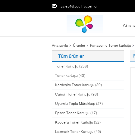
sales4@southyusen.cn
Ana s
Ana sayfa
Ürünler
Panasonic Toner kartuşu
Tüm ürünler
Toner Kartuşu
(256)
Toner kartuşu
(43)
Kardeşim Toner kartuşu
(39)
Canon Toner Kartuşu
(98)
Uyumlu Toplu Mürekkep
(27)
Epson Toner Kartuşu
(17)
Kyocera Toner Kartuşu
(52)
Lexmark Toner Kartuşu
(49)