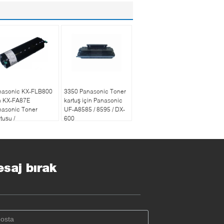
nasonic KX-FLB800
3350 Panasonic Toner
n KX-FA87E
kartuş için Panasonic
nasonic Toner
UF-A8585 / 8595 / DX-
tuşu /
600
3/811/833/853
saj bırak