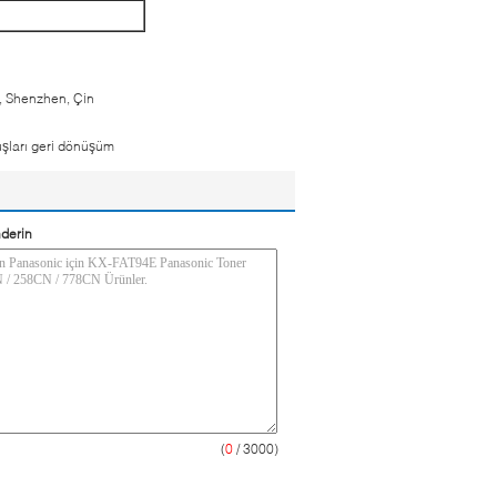
t, Shenzhen, Çin
uşları geri dönüşüm
derin
(
0
/ 3000)