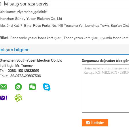
9. İyi satış sonrası servis!
abrikamızı ziyaret hoşgeldiniz:
henzhen Güney-Yusen Elektron Co, Ltd
kle: 2nd Kat, 7. Bina, Rüya Parkı, No.146 Yousong Yol, Longhua Town, Bao'an Dis
,
,
tiket:
Panasonic yazıcı toner kartuşları
Toner yazıcı kartuşları
uyumlu toner kart
İletişim bilgileri
Shenzhen South-Yusen Electron Co.,Ltd
Sorgunuzu doğrudan bize gön
İlgili kişi:
Mr. Tommy
Tel:
0086-15012833569
Faks:
86-0755-29837536