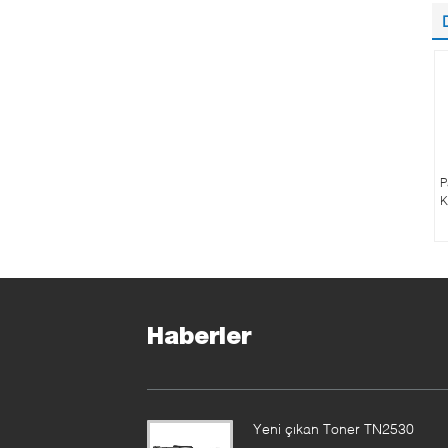
P
K
Haberler
Yeni çıkan Toner TN2530