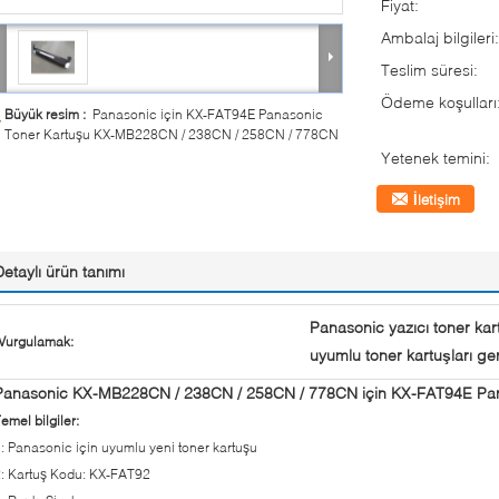
Fiyat:
Ambalaj bilgileri:
Teslim süresi:
Ödeme koşulları
Büyük resim :
Panasonic için KX-FAT94E Panasonic
Toner Kartuşu KX-MB228CN / 238CN / 258CN / 778CN
Yetenek temini:
İletişim
Detaylı ürün tanımı
Panasonic yazıcı toner kart
Vurgulamak:
uyumlu toner kartuşları g
Panasonic KX-MB228CN / 238CN / 258CN / 778CN için KX-FAT94E Pan
emel bilgiler:
: Panasonic için uyumlu yeni toner kartuşu
: Kartuş Kodu: KX-FAT92