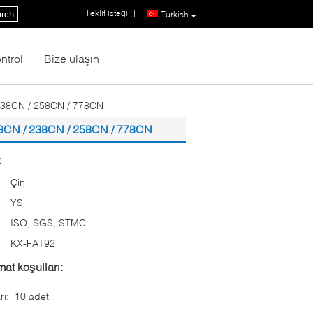
Teklif isteği
|
rch
Turkish
ntrol
Bize ulaşın
238CN / 258CN / 778CN
8CN / 238CN / 258CN / 778CN
:
Çin
YS
ISO, SGS, STMC
:
KX-FAT92
at koşulları:
rı:
10 adet