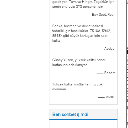
gerek yok. Tavsiye Hihgly. Teşekkür için
senin enthusia SYS personel için
—— Bay Scott Roth
Banka, hastane ve devlet dairesi
tedariki için teşekkürler. 7516A, 5942,
8543X gibi büyük kartuşlar için sabit
kalite.
—— Abdou
Güney Yusen, yüksek kaliteli toner
kartuşuna odaklanıyor.
—— Robert
Yüksek kalite, müşterilerimiz çok
memnun
—— Midilli
Ben sohbet şimdi