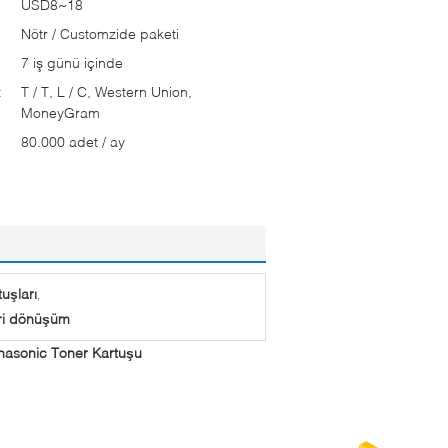
USD8~18
Nötr / Customzide paketi
7 iş günü içinde
:
T / T, L / C, Western Union,
MoneyGram
80.000 adet / ay
uşları
,
eri dönüşüm
asonic Toner Kartuşu