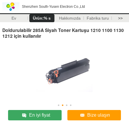
Shenzhen South-Yusen Electron Co.,Ltd
Ev
Ürün:% s
Hakkımızda
Fabrika turu
>>
Doldurulabilir 285A Siyah Toner Kartuşu 1210 1100 1130
1212 için kullanılır
En iyi fiyat
Bize ulaşın