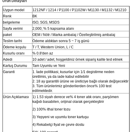
Ürün Detayları
Uygun model
1212NF / 1214 / P1100 / P1102W / M1130 / M1132 / M1210
Renk
BK
belgeleme
ISO, SGS, MSDS
Sayfa verimi
2,000; % 5 kapsama alanı
paket
OEM / Nötr / Marka ambalaj / Özelleştirilmiş ambalaj
Teslim tarihi
Ödeme aldıktan sonra 5 ~ 7 iş günü
Ödeme koşulu
T / T, Western Union, L / C
Kusurlu oranı
% 0.8'den az
Adedi
10 adet / adet, hoşgeldiniz örnek sipariş kalite test etmek
Kartuş Durumu
Tam Uyumlu ve Yeni
Garanti
1. İade politikasi, kusurlar için 1/1 degistirme neden
üretilmis, ya da iade kabul edilebilir
2. 18 ay garantili ürüne ve üreticiye bağlı olarak değişecektir
3. Tüm ürünlerimiz gönderilerden önce% 100 test
edilmektedir.
Ürün Açıklaması
1) 1.53 siyah derece ve% 4 toner atık oranı, parşömen
kağıdı basabilen, orijinal olarak gerçekleştirir
2) 100% ithal toner tozu
3) Yepyeni ve uyumlu toner kartuşu
4) Rekabetçi fiyat ve çevre dostu