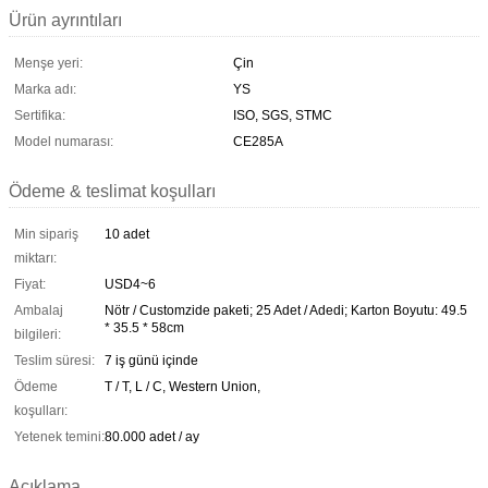
Ürün ayrıntıları
Menşe yeri:
Çin
Marka adı:
YS
Sertifika:
ISO, SGS, STMC
Model numarası:
CE285A
Ödeme & teslimat koşulları
Min sipariş
10 adet
miktarı:
Fiyat:
USD4~6
Ambalaj
Nötr / Customzide paketi; 25 Adet / Adedi; Karton Boyutu: 49.5
* 35.5 * 58cm
bilgileri:
Teslim süresi:
7 iş günü içinde
Ödeme
T / T, L / C, Western Union,
koşulları:
Yetenek temini:
80.000 adet / ay
Açıklama