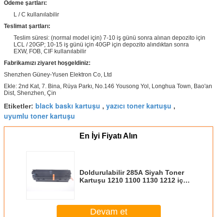
Ödeme şartları:
L / C kullanılabilir
Teslimat şartları:
Teslim süresi: (normal model için) 7-10 iş günü sonra alınan depozito için
LCL / 20GP; 10-15 iş günü için 40GP için depozito alındıktan sonra
EXW, FOB, CIF kullanılabilir
Fabrikamızı ziyaret hoşgeldiniz:
Shenzhen Güney-Yusen Elektron Co, Ltd
Ekle: 2nd Kat, 7. Bina, Rüya Parkı, No.146 Yousong Yol, Longhua Town, Bao'an
Dist, Shenzhen, Çin
black baskı kartuşu
yazıcı toner kartuşu
Etiketler:
,
,
uyumlu toner kartuşu
En İyi Fiyatı Alın
Doldurulabilir 285A Siyah Toner
Kartuşu 1210 1100 1130 1212 için
kullanılır
Devam et