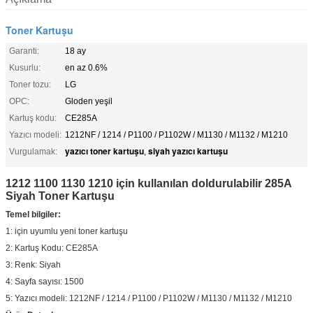
Toner Kartuşu
Garanti:
18 ay
Kusurlu:
en az 0.6%
Toner tozu:
LG
OPC:
Gloden yeşil
Kartuş kodu:
CE285A
Yazıcı modeli:
1212NF / 1214 / P1100 / P1102W / M1130 / M1132 / M1210
yazıcı toner kartuşu
siyah yazıcı kartuşu
Vurgulamak:
,
1212 1100 1130 1210 için kullanılan doldurulabilir 285A
Siyah Toner Kartuşu
Temel bilgiler:
1: için uyumlu yeni toner kartuşu
2: Kartuş Kodu: CE285A
3: Renk: Siyah
4: Sayfa sayısı: 1500
5: Yazıcı modeli: 1212NF / 1214 / P1100 / P1102W / M1130 / M1132 / M1210