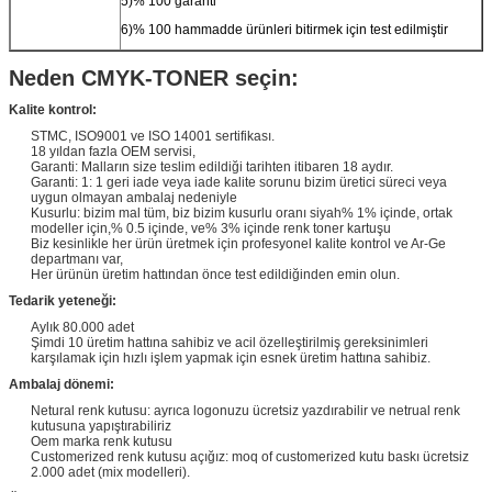
5)% 100 garanti
6)% 100 hammadde ürünleri bitirmek için test edilmiştir
Neden CMYK-TONER seçin:
Kalite kontrol:
STMC, ISO9001 ve ISO 14001 sertifikası.
18 yıldan fazla OEM servisi,
Garanti: Malların size teslim edildiği tarihten itibaren 18 aydır.
Garanti: 1: 1 geri iade veya iade kalite sorunu bizim üretici süreci veya
uygun olmayan ambalaj nedeniyle
Kusurlu: bizim mal tüm, biz bizim kusurlu oranı siyah% 1% içinde, ortak
modeller için,% 0.5 içinde, ve% 3% içinde renk toner kartuşu
Biz kesinlikle her ürün üretmek için profesyonel kalite kontrol ve Ar-Ge
departmanı var,
Her ürünün üretim hattından önce test edildiğinden emin olun.
Tedarik yeteneği:
Aylık 80.000 adet
Şimdi 10 üretim hattına sahibiz ve acil özelleştirilmiş gereksinimleri
karşılamak için hızlı işlem yapmak için esnek üretim hattına sahibiz.
Ambalaj dönemi:
Netural renk kutusu: ayrıca logonuzu ücretsiz yazdırabilir ve netrual renk
kutusuna yapıştırabiliriz
Oem marka renk kutusu
Customerized renk kutusu açığız: moq of customerized kutu baskı ücretsiz
2.000 adet (mix modelleri).