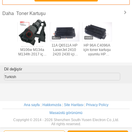
Toner Kartuşu
Daha
A 18A
LaserJet Ultra
11A Q6511A HP
HP 96A C4096A
Laser
Toner
M106w M134a
LaserJet 2410
için toner kartuşu
Tarafı
et Pro
M134fn 2017 için
2420 2430 için
uyumlu HP
Yönetil
FP132fp
Kullanılan
kullanılan toner
LaserJet 2100N
E82540z
mlu 132fw
CF233A 33A
kartuşu Siyah
2200DN Siyah
W9014MC Ton
2nw
Toner Çıktı
Kartuşu
Dil değiştir
Say
Turkish
Ana sayfa
|
Hakkımızda
|
Site Haritası
|
Privacy Policy
Masaüstü görünümü
Copyright © 2014 - 2026 Shenzhen South-Yusen Electron Co.,Ltd.
All rights reserved.