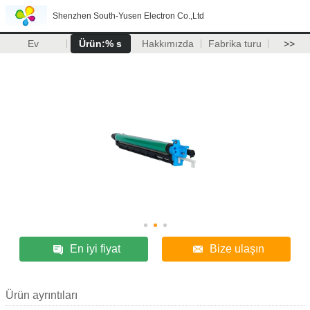
Shenzhen South-Yusen Electron Co.,Ltd
Ev
Ürün:% s
Hakkımızda
Fabrika turu
>>
En iyi fiyat
Bize ulaşın
Ürün ayrıntıları