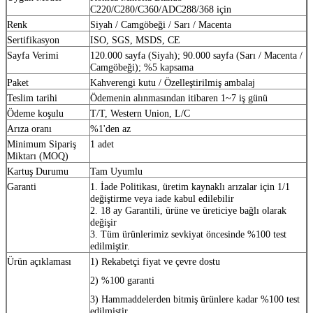
C220/C280/C360/ADC288/368 için
Renk
Siyah / Camgöbeği / Sarı / Macenta
Sertifikasyon
ISO, SGS, MSDS, CE
Sayfa Verimi
120.000 sayfa (Siyah); 90.000 sayfa (Sarı / Macenta /
Camgöbeği); %5 kapsama
Paket
Kahverengi kutu / Özelleştirilmiş ambalaj
Teslim tarihi
Ödemenin alınmasından itibaren 1~7 iş günü
Ödeme koşulu
T/T, Western Union, L/C
Arıza oranı
%1'den az
Minimum Sipariş
1 adet
Miktarı (MOQ)
Kartuş Durumu
Tam Uyumlu
Garanti
1. İade Politikası, üretim kaynaklı arızalar için 1/1
değiştirme veya iade kabul edilebilir
2. 18 ay Garantili, ürüne ve üreticiye bağlı olarak
değişir
3. Tüm ürünlerimiz sevkiyat öncesinde %100 test
edilmiştir.
Ürün açıklaması
1) Rekabetçi fiyat ve çevre dostu
2) %100 garanti
3) Hammaddelerden bitmiş ürünlere kadar %100 test
edilmiştir