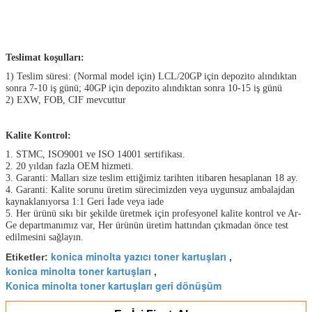
Teslimat koşulları:
1) Teslim süresi: (Normal model için) LCL/20GP için depozito alındıktan
sonra 7-10 iş günü; 40GP için depozito alındıktan sonra 10-15 iş günü
2) EXW, FOB, CIF mevcuttur
Kalite Kontrol:
1. STMC, ISO9001 ve ISO 14001 sertifikası.
2. 20 yıldan fazla OEM hizmeti.
3. Garanti: Malları size teslim ettiğimiz tarihten itibaren hesaplanan 18 ay.
4. Garanti: Kalite sorunu üretim sürecimizden veya uygunsuz ambalajdan
kaynaklanıyorsa 1:1 Geri İade veya iade
5. Her ürünü sıkı bir şekilde üretmek için profesyonel kalite kontrol ve Ar-
Ge departmanımız var, Her ürünün üretim hattından çıkmadan önce test
edilmesini sağlayın.
konica minolta yazıcı toner kartuşları
Etiketler:
,
konica minolta toner kartuşları
,
Konica minolta toner kartuşları geri dönüşüm