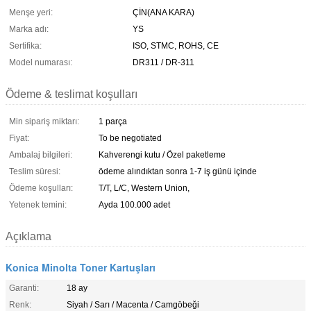
Menşe yeri:
ÇİN(ANA KARA)
Marka adı:
YS
Sertifika:
ISO, STMC, ROHS, CE
Model numarası:
DR311 / DR-311
Ödeme & teslimat koşulları
Min sipariş miktarı:
1 parça
Fiyat:
To be negotiated
Ambalaj bilgileri:
Kahverengi kutu / Özel paketleme
Teslim süresi:
ödeme alındıktan sonra 1-7 iş günü içinde
Ödeme koşulları:
T/T, L/C, Western Union,
Yetenek temini:
Ayda 100.000 adet
Açıklama
Konica Minolta Toner Kartuşları
Garanti:
18 ay
Renk:
Siyah / Sarı / Macenta / Camgöbeği