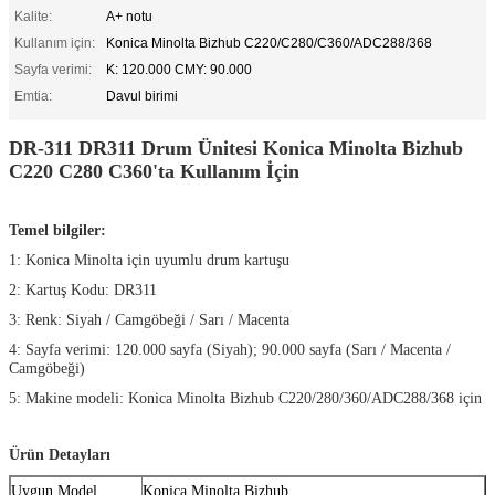
Kalite:
A+ notu
Kullanım için:
Konica Minolta Bizhub C220/C280/C360/ADC288/368
Sayfa verimi:
K: 120.000 CMY: 90.000
Emtia:
Davul birimi
DR-311 DR311 Drum Ünitesi Konica Minolta Bizhub
C220 C280 C360'ta Kullanım İçin
Temel bilgiler:
1: Konica Minolta için uyumlu drum kartuşu
2: Kartuş Kodu: DR311
3: Renk: Siyah / Camgöbeği / Sarı / Macenta
4: Sayfa verimi: 120.000 sayfa (Siyah); 90.000 sayfa (Sarı / Macenta /
Camgöbeği)
5: Makine modeli: Konica Minolta Bizhub C220/280/360/ADC288/368 için
Ürün Detayları
Uygun Model
Konica Minolta Bizhub