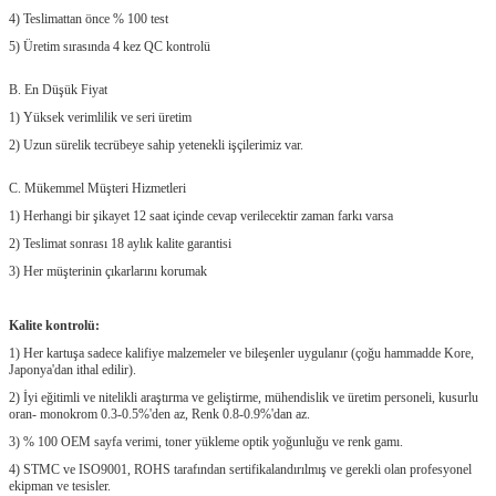
4) Teslimattan önce % 100 test
5) Üretim sırasında 4 kez QC kontrolü
B. En Düşük Fiyat
1) Yüksek verimlilik ve seri üretim
2) Uzun sürelik tecrübeye sahip yetenekli işçilerimiz var.
C. Mükemmel Müşteri Hizmetleri
1) Herhangi bir şikayet 12 saat içinde cevap verilecektir zaman farkı varsa
2) Teslimat sonrası 18 aylık kalite garantisi
3) Her müşterinin çıkarlarını korumak
Kalite kontrolü:
1) Her kartuşa sadece kalifiye malzemeler ve bileşenler uygulanır (çoğu hammadde Kore,
Japonya'dan ithal edilir).
2) İyi eğitimli ve nitelikli araştırma ve geliştirme, mühendislik ve üretim personeli, kusurlu
oran- monokrom 0.3-0.5%'den az, Renk 0.8-0.9%'dan az.
3) % 100 OEM sayfa verimi, toner yükleme optik yoğunluğu ve renk gamı.
4) STMC ve ISO9001, ROHS tarafından sertifikalandırılmış ve gerekli olan profesyonel
ekipman ve tesisler.