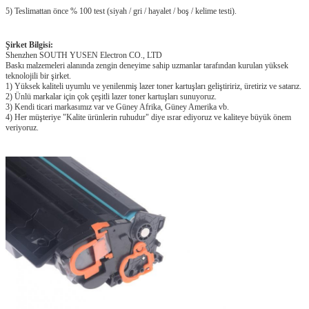
5) Teslimattan önce % 100 test (siyah / gri / hayalet / boş / kelime testi).
Şirket Bilgisi:
Shenzhen SOUTH YUSEN Electron CO., LTD
Baskı malzemeleri alanında zengin deneyime sahip uzmanlar tarafından kurulan yüksek
teknolojili bir şirket.
1) Yüksek kaliteli uyumlu ve yenilenmiş lazer toner kartuşları geliştiririz, üretiriz ve satarız.
2) Ünlü markalar için çok çeşitli lazer toner kartuşları sunuyoruz.
3) Kendi ticari markasımız var ve Güney Afrika, Güney Amerika vb.
4) Her müşteriye "Kalite ürünlerin ruhudur" diye ısrar ediyoruz ve kaliteye büyük önem
veriyoruz.