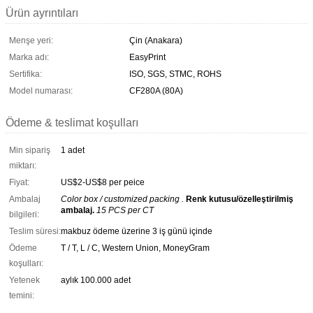
Ürün ayrıntıları
Menşe yeri:
Çin (Anakara)
Marka adı:
EasyPrint
Sertifika:
ISO, SGS, STMC, ROHS
Model numarası:
CF280A (80A)
Ödeme & teslimat koşulları
Min sipariş
1 adet
miktarı:
Fiyat:
US$2-US$8 per peice
Ambalaj
Color box / customized packing .
Renk kutusu/özelleştirilmiş
ambalaj.
15 PCS per CT
bilgileri:
Teslim süresi:
makbuz ödeme üzerine 3 iş günü içinde
Ödeme
T / T, L / C, Western Union, MoneyGram
koşulları:
Yetenek
aylık 100.000 adet
temini: