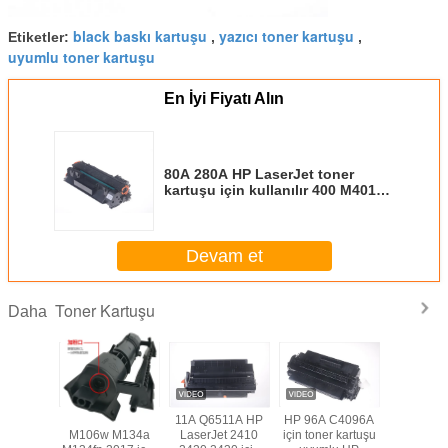
black baskı kartuşu
yazıcı toner kartuşu
Etiketler:
,
,
uyumlu toner kartuşu
En İyi Fiyatı Alın
80A 280A HP LaserJet toner
kartuşu için kullanılır 400 M401
2700 sayfa
Devam et
Toner Kartuşu
Daha
A 18A
LaserJet Ultra
11A Q6511A HP
HP 96A C4096A
Laser
Toner
M106w M134a
LaserJet 2410
için toner kartuşu
Tarafı