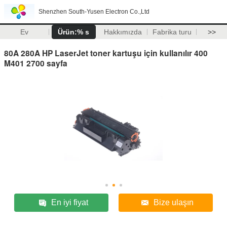
Shenzhen South-Yusen Electron Co.,Ltd
Ev
Ürün:% s
Hakkımızda
Fabrika turu
>>
80A 280A HP LaserJet toner kartuşu için kullanılır 400
M401 2700 sayfa
En iyi fiyat
Bize ulaşın