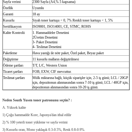
Sayfa verimi
2300 Sayfa (A4,% 5 kapsama)
Özellik
Uyumlu
Garanti
18 ay
Kusurlu
Siyah toner kartuşu < 0, 7% Renkli toner kartuşu < 1, 5%
Sertifikasyon
ISO9001, ISO14001, CE, STMC, ROHS
Kalite Kontrolü
1. Hammaddeler Denetimi
2Üretim Denetimi
3- Paket Denetimi
4- Teslimat Denetimi
Paketleme
Hava yastığı ile nötr paket, Özel paket, Beyaz paket
Değiştirme
11 kusurlu malların değiştirilmesi
Ödeme şartları
T/T, L/C, Western Union
Ticaret şartları
FOB, EXW, CIF mevcuttur.
Teslimat şartları
Mülk miktarına bağlı, küçük siparişler için, 2-5 iş günü; LCL / 20GP
için, depozitonun alınmasından sonra 7-10 iş günü; LCL / 40GP için,
depozitonun alınmasından sonra 10-20 iş günü.
Neden South Yusen toner patronunu seçtin? :
A. Yüksek kalite
1) Çoğu hammadde Kore, Japonya'dan ithal edilir
2) % 100 yeterli toner yükleme ve sayfa verimi
3) Kusurlu oran, Mono yaklaşık 0.3-0.5%, Renk 0.8-0.9%.