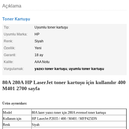
Açıklama
Toner Kartuşu
Tip:
Uyumlu toner kartuşu
Uyumlu Marka:
HP
Renk:
Siyah
Özellik:
Yeni
Garanti:
18 ay
Kalite:
AAA Notu
yazıcı toner kartuşu
uyumlu toner kartuşu
Vurgulamak:
,
80A 280A HP LaserJet toner kartuşu için kullanılır 400
M401 2700 sayfa
Ürün ayrıntıları:
Model
80A lazer yazıcı toner için 280A evrensel toner kartuşu
Kullanım için
HP LaserJet P2035 / 400 / M401 / MFP425DN
Renk
Siyah