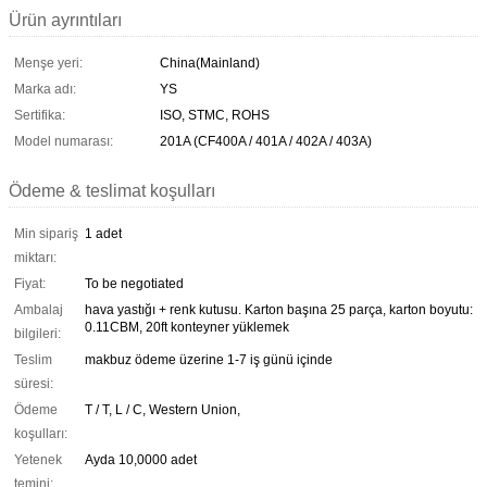
Ürün ayrıntıları
Menşe yeri:
China(Mainland)
Marka adı:
YS
Sertifika:
ISO, STMC, ROHS
Model numarası:
201A (CF400A / 401A / 402A / 403A)
Ödeme & teslimat koşulları
Min sipariş
1 adet
miktarı:
Fiyat:
To be negotiated
Ambalaj
hava yastığı + renk kutusu. Karton başına 25 parça, karton boyutu:
0.11CBM, 20ft konteyner yüklemek
bilgileri:
Teslim
makbuz ödeme üzerine 1-7 iş günü içinde
süresi:
Ödeme
T / T, L / C, Western Union,
koşulları:
Yetenek
Ayda 10,0000 adet
temini: