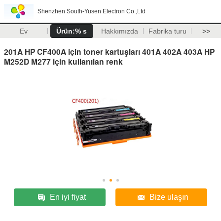
Shenzhen South-Yusen Electron Co.,Ltd
Ev
Ürün:% s
Hakkımızda
Fabrika turu
>>
201A HP CF400A için toner kartuşları 401A 402A 403A HP
M252D M277 için kullanılan renk
En iyi fiyat
Bize ulaşın