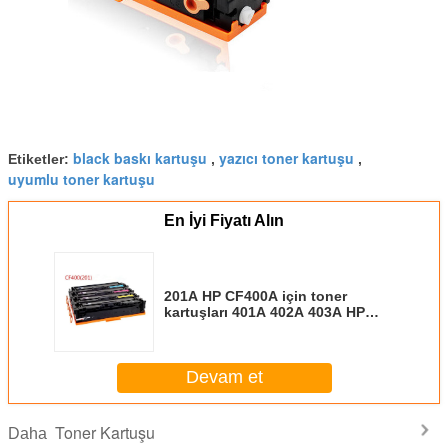
black baskı kartuşu
yazıcı toner kartuşu
Etiketler:
,
,
uyumlu toner kartuşu
En İyi Fiyatı Alın
201A HP CF400A için toner
kartuşları 401A 402A 403A HP
M252D M277 için kullanılan renk
Devam et
Toner Kartuşu
Daha