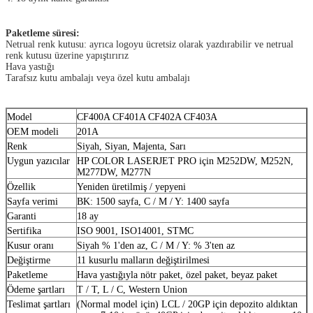
Paketleme süresi:
Netrual renk kutusu: ayrıca logoyu ücretsiz olarak yazdırabilir ve netrual
renk kutusu üzerine yapıştırırız
Hava yastığı
Tarafsız kutu ambalajı veya özel kutu ambalajı
Model
CF400A CF401A CF402A CF403A
OEM modeli
201A
Renk
Siyah, Siyan, Majenta, Sarı
Uygun yazıcılar
HP COLOR LASERJET PRO için M252DW, M252N,
M277DW, M277N
Özellik
Yeniden üretilmiş / yepyeni
Sayfa verimi
BK: 1500 sayfa, C / M / Y: 1400 sayfa
Garanti
18 ay
Sertifika
ISO 9001, ISO14001, STMC
Kusur oranı
Siyah % 1'den az, C / M / Y: % 3'ten az
Değiştirme
11 kusurlu malların değiştirilmesi
Paketleme
Hava yastığıyla nötr paket, özel paket, beyaz paket
Ödeme şartları
T / T, L / C, Western Union
Teslimat şartları
(Normal model için) LCL / 20GP için depozito aldıktan