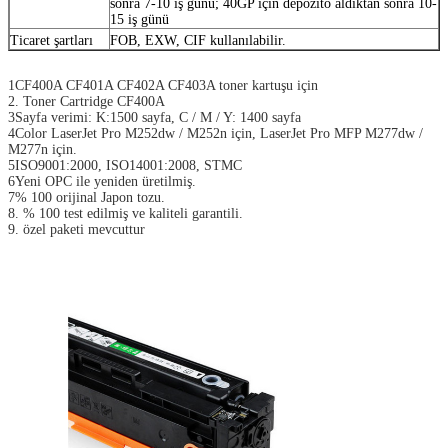
sonra 7-10 iş günü; 40GP için depozito aldıktan sonra 10-
15 iş günü
Ticaret şartları
FOB, EXW, CIF kullanılabilir.
1CF400A CF401A CF402A CF403A toner kartuşu için
2. Toner Cartridge CF400A
3Sayfa verimi: K:1500 sayfa, C / M / Y: 1400 sayfa
4Color LaserJet Pro M252dw / M252n için, LaserJet Pro MFP M277dw /
M277n için.
5ISO9001:2000, ISO14001:2008, STMC
6Yeni OPC ile yeniden üretilmiş.
7% 100 orijinal Japon tozu.
8. % 100 test edilmiş ve kaliteli garantili.
9. özel paketi mevcuttur