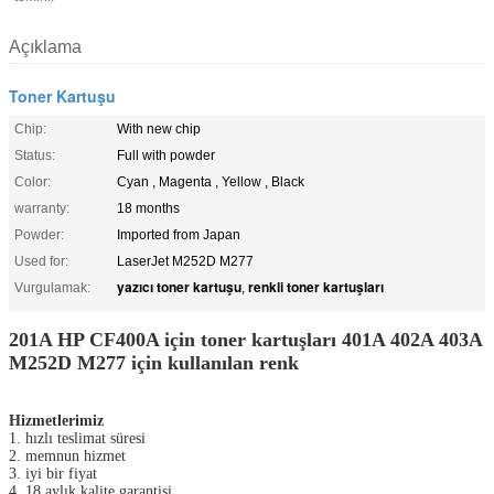
Açıklama
Toner Kartuşu
Chip:
With new chip
Status:
Full with powder
Color:
Cyan , Magenta , Yellow , Black
warranty:
18 months
Powder:
Imported from Japan
Used for:
LaserJet M252D M277
yazıcı toner kartuşu
renkli toner kartuşları
Vurgulamak:
,
201A HP CF400A için toner kartuşları 401A 402A 403A
M252D M277 için kullanılan renk
Hizmetlerimiz
1. hızlı teslimat süresi
2. memnun hizmet
3. iyi bir fiyat
4. 18 aylık kalite garantisi