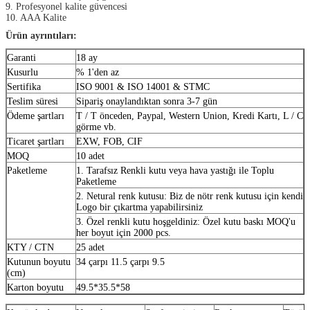
9. Profesyonel kalite güvencesi
10. AAA Kalite
Ürün ayrıntıları:
Garanti
18 ay
Kusurlu
% 1'den az
Sertifika
ISO 9001 & ISO 14001 & STMC
Teslim süresi
Sipariş onaylandıktan sonra 3-7 gün
Ödeme şartları
T / T önceden, Paypal, Western Union, Kredi Kartı, L / C
görme vb.
Ticaret şartları
EXW, FOB, CIF
MOQ
10 adet
Paketleme
1. Tarafsız Renkli kutu veya hava yastığı ile Toplu
Paketleme
2. Netural renk kutusu: Biz de nötr renk kutusu için kendi
Logo bir çıkartma yapabilirsiniz
3. Özel renkli kutu hoşgeldiniz: Özel kutu baskı MOQ'u
her boyut için 2000 pcs.
KTY / CTN
25 adet
Kutunun boyutu
34 çarpı 11.5 çarpı 9.5
(cm)
Karton boyutu
49.5*35.5*58