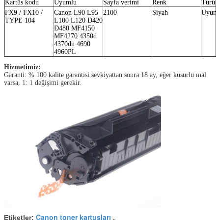
Kartüs kodu
Uyumlu
Sayfa verimi
Renk
Türü
FX9 / FX10 /
Canon L90 L95
2100
Siyah
Uyum
TYPE 104
L100 L120 D420
D480 MF4150
MF4270 4350d
4370dn 4690
4960PL
Hizmetimiz:
Garanti: % 100 kalite garantisi sevkiyattan sonra 18 ay, eğer kusurlu mal
varsa, 1: 1 değişimi gerekir.
Canon toner kartuşları
Etiketler:
,