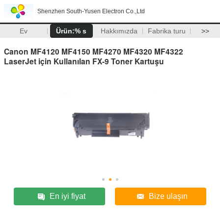
Shenzhen South-Yusen Electron Co.,Ltd
Ev
Ürün:% s
Hakkımızda
Fabrika turu
>>
Canon MF4120 MF4150 MF4270 MF4320 MF4322
LaserJet için Kullanılan FX-9 Toner Kartuşu
En iyi fiyat
Bize ulaşın