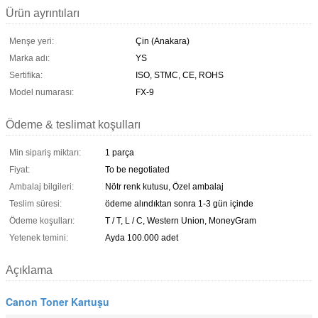
Ürün ayrıntıları
Menşe yeri:
Çin (Anakara)
Marka adı:
YS
Sertifika:
ISO, STMC, CE, ROHS
Model numarası:
FX-9
Ödeme & teslimat koşulları
Min sipariş miktarı:
1 parça
Fiyat:
To be negotiated
Ambalaj bilgileri:
Nötr renk kutusu, Özel ambalaj
Teslim süresi:
ödeme alındıktan sonra 1-3 gün içinde
Ödeme koşulları:
T / T, L / C, Western Union, MoneyGram
Yetenek temini:
Ayda 100.000 adet
Açıklama
Canon Toner Kartuşu