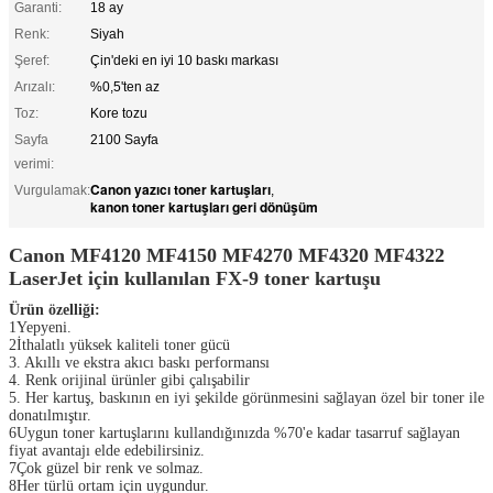
Garanti:
18 ay
Renk:
Siyah
Şeref:
Çin'deki en iyi 10 baskı markası
Arızalı:
%0,5'ten az
Toz:
Kore tozu
Sayfa
2100 Sayfa
verimi:
Canon yazıcı toner kartuşları
Vurgulamak:
,
kanon toner kartuşları geri dönüşüm
Canon MF4120 MF4150 MF4270 MF4320 MF4322
LaserJet için kullanılan FX-9 toner kartuşu
Ürün özelliği:
1Yepyeni.
2İthalatlı yüksek kaliteli toner gücü
3. Akıllı ve ekstra akıcı baskı performansı
4. Renk orijinal ürünler gibi çalışabilir
5. Her kartuş, baskının en iyi şekilde görünmesini sağlayan özel bir toner ile
donatılmıştır.
6Uygun toner kartuşlarını kullandığınızda %70'e kadar tasarruf sağlayan
fiyat avantajı elde edebilirsiniz.
7Çok güzel bir renk ve solmaz.
8Her türlü ortam için uygundur.