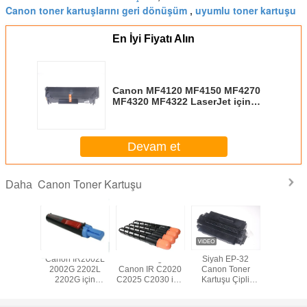
Canon toner kartuşlarını geri dönüşüm
uyumlu toner kartuşu
,
En İyi Fiyatı Alın
Canon MF4120 MF4150 MF4270
MF4320 MF4322 LaserJet için
Kullanılan FX-9 Toner Kartuşu
Devam et
Canon Toner Kartuşu
Daha
51 GPR-
Canon IR2002L
ISO Belgeli
Siyah EP-32
C-EXV14
-EXV32 /
2002G 2202L
Canon IR C2020
Canon Toner
toner ka
 Ünitesi
2202G için
C2025 C2030 için
Kartuşu Çipli
IR2520
Kullanılan C-
Kullanılan NPG-
Canon LBP-470
in 80000
EXV42 Toner
52 Toner Kartuşu
1310 için Uyumlu