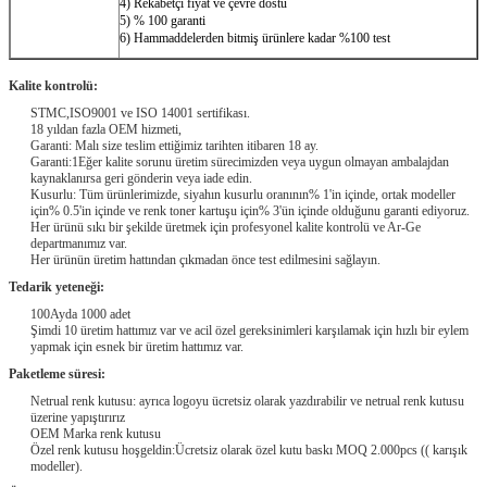
4) Rekabetçi fiyat ve çevre dostu
5) % 100 garanti
6) Hammaddelerden bitmiş ürünlere kadar %100 test
Kalite kontrolü:
STMC,ISO9001 ve ISO 14001 sertifikası.
18 yıldan fazla OEM hizmeti,
Garanti: Malı size teslim ettiğimiz tarihten itibaren 18 ay.
Garanti:1Eğer kalite sorunu üretim sürecimizden veya uygun olmayan ambalajdan
kaynaklanırsa geri gönderin veya iade edin.
Kusurlu: Tüm ürünlerimizde, siyahın kusurlu oranının% 1'in içinde, ortak modeller
için% 0.5'in içinde ve renk toner kartuşu için% 3'ün içinde olduğunu garanti ediyoruz.
Her ürünü sıkı bir şekilde üretmek için profesyonel kalite kontrolü ve Ar-Ge
departmanımız var.
Her ürünün üretim hattından çıkmadan önce test edilmesini sağlayın.
Tedarik yeteneği:
100Ayda 1000 adet
Şimdi 10 üretim hattımız var ve acil özel gereksinimleri karşılamak için hızlı bir eylem
yapmak için esnek bir üretim hattımız var.
Paketleme süresi:
Netrual renk kutusu: ayrıca logoyu ücretsiz olarak yazdırabilir ve netrual renk kutusu
üzerine yapıştırırız
OEM Marka renk kutusu
Özel renk kutusu hoşgeldin:Ücretsiz olarak özel kutu baskı MOQ 2.000pcs (( karışık
modeller).