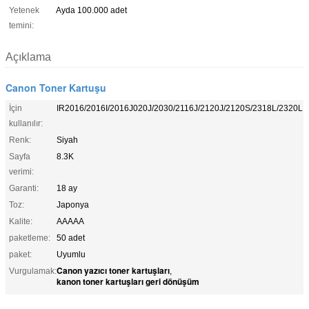
Yetenek
Ayda 100.000 adet
temini:
Açıklama
Canon Toner Kartuşu
İçin
IR2016/2016I/2016J020J/2030/2116J/2120J/2120S/2318L/2320L
kullanılır:
Renk:
Siyah
Sayfa
8.3K
verimi:
Garanti:
18 ay
Toz:
Japonya
Kalite:
AAAAA
paketleme:
50 adet
paket:
Uyumlu
Canon yazıcı toner kartuşları
Vurgulamak:
,
kanon toner kartuşları geri dönüşüm