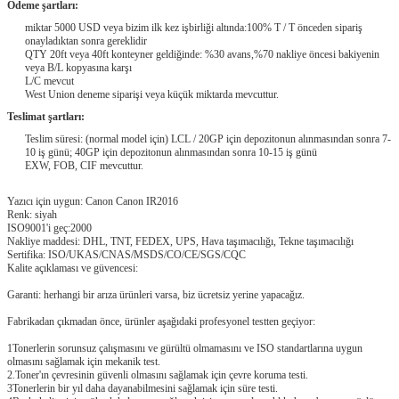
Ödeme şartları:
miktar 5000 USD veya bizim ilk kez işbirliği altında:100% T / T önceden sipariş
onayladıktan sonra gereklidir
QTY 20ft veya 40ft konteyner geldiğinde: %30 avans,%70 nakliye öncesi bakiyenin
veya B/L kopyasına karşı
L/C mevcut
West Union deneme siparişi veya küçük miktarda mevcuttur.
Teslimat şartları:
Teslim süresi: (normal model için) LCL / 20GP için depozitonun alınmasından sonra 7-
10 iş günü; 40GP için depozitonun alınmasından sonra 10-15 iş günü
EXW, FOB, CIF mevcuttur.
Yazıcı için uygun: Canon Canon IR2016
Renk: siyah
ISO9001'i geç:2000
Nakliye maddesi: DHL, TNT, FEDEX, UPS, Hava taşımacılığı, Tekne taşımacılığı
Sertifika: ISO/UKAS/CNAS/MSDS/CO/CE/SGS/CQC
Kalite açıklaması ve güvencesi:
Garanti: herhangi bir arıza ürünleri varsa, biz ücretsiz yerine yapacağız.
Fabrikadan çıkmadan önce, ürünler aşağıdaki profesyonel testten geçiyor:
1Tonerlerin sorunsuz çalışmasını ve gürültü olmamasını ve ISO standartlarına uygun
olmasını sağlamak için mekanik test.
2.Toner'ın çevresinin güvenli olmasını sağlamak için çevre koruma testi.
3Tonerlerin bir yıl daha dayanabilmesini sağlamak için süre testi.