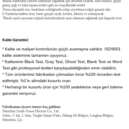
4Baskı kalitesinin yüksek kalmasını sağlamak için anormal sıcaklık, hava basıncı, güçlü
güneş ışığı ve kaba taşıma testleri gibi zor koşullardaki testler.
5Suya dayanıklı test, baskıların solduğunda solup seyrelmeyeceğini garanti eder.
6.Yazdırma kalitesi testi, baskı gerçek siyah, keskin, lekesiz ve solmayacak.
7Basılı sayfa sayısının orijinal üreticilerinkiyle aynı olmasını sağlamak için kapasite testi.
Kalite Garantisi:
* Kalite ve maliyet kontrolünün güçlü avantajına sahibiz. ISO9001
kalite sistemine tamamen uyuyoruz.
* Kalitesinin Black Test, Gray Test, Ghost Test, Blank Test ve Word
Test gibi profesyonel testleri karşılayabildiğinden emin olabiliriz.
* Tüm ürünlerimiz fabrikadan çıkmadan önce %100 önceden test
edilmiştir, %1'in altındaki kusurlu oran.
* Herhangi bir kusurlu ürün için %100 yedekleme veya geri ödeme
garantisi veriyoruz.
Fabrikamızı ziyaret etmeye hoş geldiniz:
Shenzhen South-Yusen Electron Co., Ltd.
Adres: 3. kat, 2. bina, Yinghe Sanayi Parkı, Dalang Alt Bölgesi, Longhua Bölgesi,
Shenzhen, Çin