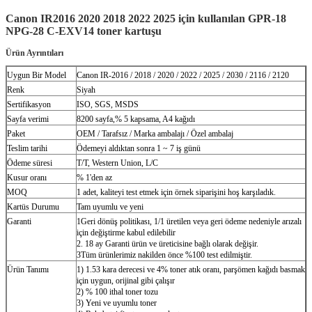
Canon IR2016 2020 2018 2022 2025 için kullanılan GPR-18
NPG-28 C-EXV14 toner kartuşu
Ürün Ayrıntıları
Uygun Bir Model
Canon IR-2016 / 2018 / 2020 / 2022 / 2025 / 2030 / 2116 / 2120
Renk
Siyah
Sertifikasyon
ISO, SGS, MSDS
Sayfa verimi
8200 sayfa,% 5 kapsama, A4 kağıdı
Paket
OEM / Tarafsız / Marka ambalajı / Özel ambalaj
Teslim tarihi
Ödemeyi aldıktan sonra 1 ~ 7 iş günü
Ödeme süresi
T/T, Western Union, L/C
Kusur oranı
% 1'den az
MOQ
1 adet, kaliteyi test etmek için örnek siparişini hoş karşıladık.
Kartüs Durumu
Tam uyumlu ve yeni
Garanti
1Geri dönüş politikası, 1/1 üretilen veya geri ödeme nedeniyle arızalı
için değiştirme kabul edilebilir
2. 18 ay Garanti ürün ve üreticisine bağlı olarak değişir.
3Tüm ürünlerimiz nakilden önce %100 test edilmiştir.
Ürün Tanımı
1) 1.53 kara derecesi ve 4% toner atık oranı, parşömen kağıdı basmak
için uygun, orijinal gibi çalışır
2) % 100 ithal toner tozu
3) Yeni ve uyumlu toner