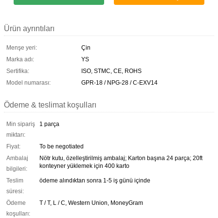
Ürün ayrıntıları
Menşe yeri:
Çin
Marka adı:
YS
Sertifika:
ISO, STMC, CE, ROHS
Model numarası:
GPR-18 / NPG-28 / C-EXV14
Ödeme & teslimat koşulları
Min sipariş
1 parça
miktarı:
Fiyat:
To be negotiated
Ambalaj
Nötr kutu, özelleştirilmiş ambalaj; Karton başına 24 parça; 20ft
konteyner yüklemek için 400 karto
bilgileri:
Teslim
ödeme alındıktan sonra 1-5 iş günü içinde
süresi:
Ödeme
T / T, L / C, Western Union, MoneyGram
koşulları: