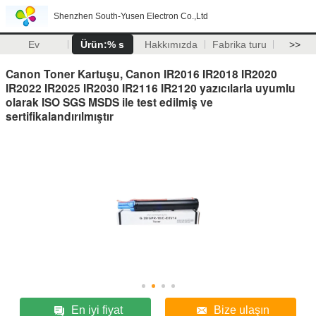
Shenzhen South-Yusen Electron Co.,Ltd
Ev
Ürün:% s
Hakkımızda
Fabrika turu
>>
Canon Toner Kartuşu, Canon IR2016 IR2018 IR2020
IR2022 IR2025 IR2030 IR2116 IR2120 yazıcılarla uyumlu
olarak ISO SGS MSDS ile test edilmiş ve
sertifikalandırılmıştır
En iyi fiyat
Bize ulaşın