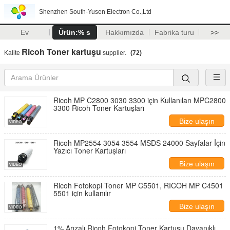
Shenzhen South-Yusen Electron Co.,Ltd
Ev
Ürün:% s
Hakkımızda
Fabrika turu
>>
Ricoh Toner kartuşu
Kalite
supplier.
(72)
Ricoh MP C2800 3030 3300 için Kullanılan MPC2800
3300 Ricoh Toner Kartuşları
Bize ulaşın
Ricoh MP2554 3054 3554 MSDS 24000 Sayfalar İçin
Yazıcı Toner Kartuşları
Bize ulaşın
Ricoh Fotokopi Toner MP C5501, RICOH MP C4501
5501 için kullanılır
Bize ulaşın
1% Arızalı Ricoh Fotokopi Toner Kartuşu Dayanıklı