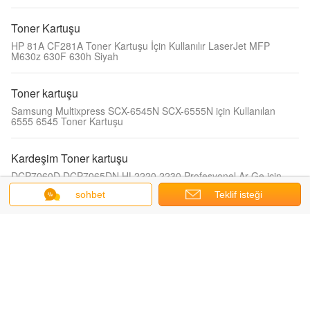
Toner Kartuşu
HP 81A CF281A Toner Kartuşu İçin Kullanılır LaserJet MFP
M630z 630F 630h Siyah
Toner kartuşu
Samsung Multixpress SCX-6545N SCX-6555N için Kullanılan
6555 6545 Toner Kartuşu
Kardeşim Toner kartuşu
DCP7060D DCP7065DN HL2220 2230 Profesyonel Ar-Ge için
Yüksek Verimlilikli TN420 Siyah Kardeş Toner Patron
sohbet
Teklif isteği
Canon Toner Kartuşu
LG Toner ile LBP-3310 3370 Canon Toner Kartuşu CRG-315
CRG-715
Uyumlu Toplu Mürekkep
14000 sayfa verim 3333 / 3335 Dell Toner kartuşu vs. SGS MSDS