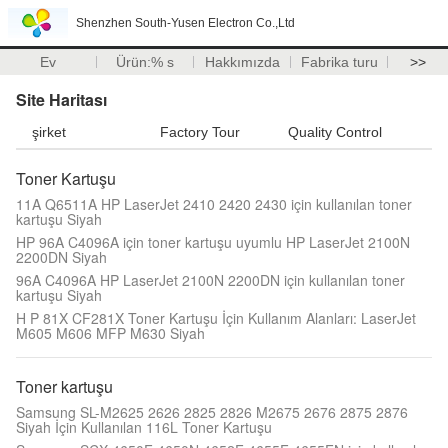
Shenzhen South-Yusen Electron Co.,Ltd
Ev
Ürün:% s
Hakkımızda
Fabrika turu
>>
Site Haritası
şirket
Factory Tour
Quality Control
Toner Kartuşu
11A Q6511A HP LaserJet 2410 2420 2430 için kullanılan toner
kartuşu Siyah
HP 96A C4096A için toner kartuşu uyumlu HP LaserJet 2100N
2200DN Siyah
96A C4096A HP LaserJet 2100N 2200DN için kullanılan toner
kartuşu Siyah
H P 81X CF281X Toner Kartuşu İçin Kullanım Alanları: LaserJet
M605 M606 MFP M630 Siyah
Toner kartuşu
Samsung SL-M2625 2626 2825 2826 M2675 2676 2875 2876
Siyah İçin Kullanılan 116L Toner Kartuşu