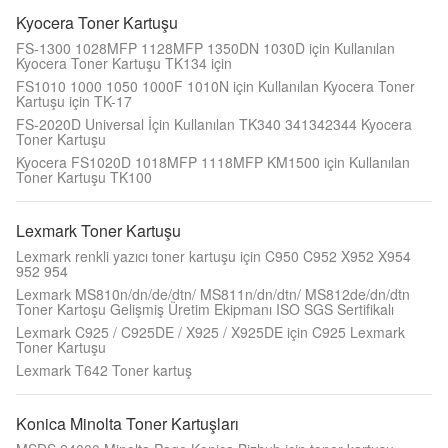
Kyocera Toner Kartuşu
FS-1300 1028MFP 1128MFP 1350DN 1030D için Kullanılan
Kyocera Toner Kartuşu TK134 için
FS1010 1000 1050 1000F 1010N için Kullanılan Kyocera Toner
Kartuşu için TK-17
FS-2020D Universal İçin Kullanılan TK340 341342344 Kyocera
Toner Kartuşu
Kyocera FS1020D 1018MFP 1118MFP KM1500 için Kullanılan
Toner Kartuşu TK100
Lexmark Toner Kartuşu
Lexmark renkli yazıcı toner kartuşu için C950 C952 X952 X954
952 954
Lexmark MS810n/dn/de/dtn/ MS811n/dn/dtn/ MS812de/dn/dtn
Toner Kartoşu Gelişmiş Üretim Ekipmanı ISO SGS Sertifikalı
Lexmark C925 / C925DE / X925 / X925DE için C925 Lexmark
Toner Kartuşu
Lexmark T642 Toner kartuş
Konica Minolta Toner Kartuşları