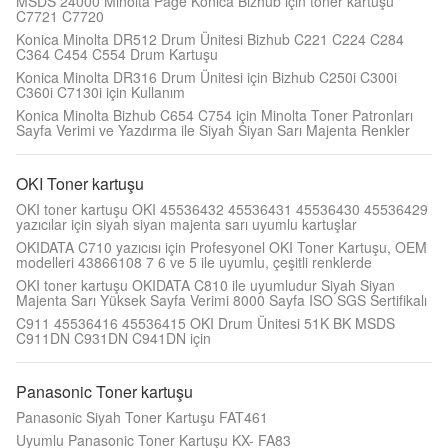
MSDS 24000 Minolta Page Konica Bizhub için toner kartuşu
C7721 C7720
Konica Minolta DR512 Drum Ünitesi Bizhub C221 C224 C284
C364 C454 C554 Drum Kartuşu
Konica Minolta DR316 Drum Ünitesi için Bizhub C250i C300i
C360i C7130i için Kullanım
Konica Minolta Bizhub C654 C754 için Minolta Toner Patronları
Sayfa Verimi ve Yazdırma ile Siyah Siyan Sarı Majenta Renkler
OKI Toner kartuşu
OKI toner kartuşu OKI 45536432 45536431 45536430 45536429
yazıcılar için siyah siyan majenta sarı uyumlu kartuşlar
OKIDATA C710 yazıcısı için Profesyonel OKI Toner Kartuşu, OEM
modelleri 43866108 7 6 ve 5 ile uyumlu, çeşitli renklerde
OKI toner kartuşu OKIDATA C810 ile uyumludur Siyah Siyan
Majenta Sarı Yüksek Sayfa Verimi 8000 Sayfa ISO SGS Sertifikalı
C911 45536416 45536415 OKI Drum Ünitesi 51K BK MSDS
C911DN C931DN C941DN için
Panasonic Toner kartuşu
Panasonic Siyah Toner Kartuşu FAT461
Uyumlu Panasonic Toner Kartuşu KX- FA83