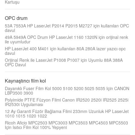
Kartuşu
OPC drum
53A 7553A HP LaserJet P2014 P2015 M2727 için kullanılan OPC
davul
49A 5949A OPC Drum HP LaserJet 1160 1320N için orijinal renk
ile uyumludur
HP LaserJet 400 M401 için kullanılan 80A 280A lazer yazıcı opc
davul
Orijinal Renk ile LaserJet P1008 P1007 için Uyumlu 88A 388A
OPC Davul
Kaynaştırıcı film kol
Dayanıklı Fuser Film Kol 5000 5100 5200 5025 5035 Için CANON
LBP3500 3900
Polyimide PTFE Füzyon Filmi Canon IR2520 2520i IR2525 2525i
IR2530i Uygulaması
12 Ay Garanti Füzör Bağlama Filmi 233mm Uzunluk HP LaserJet
1010 1015 1020 1022
Ricoh Aficio MPC2503 MPC3003 MPC3503 MPC4503 MPC5503
Için Isıtıcı Film Kol 100% Yepyeni