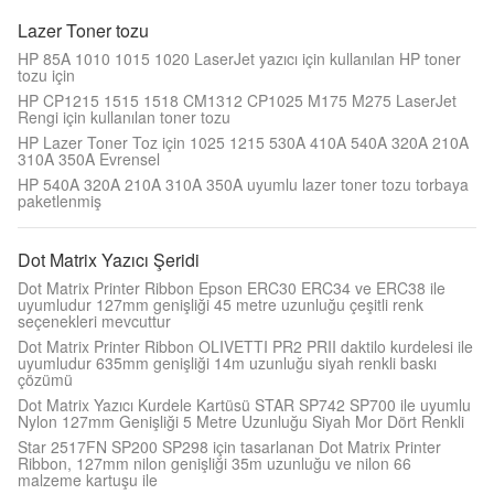
Lazer Toner tozu
HP 85A 1010 1015 1020 LaserJet yazıcı için kullanılan HP toner
tozu için
HP CP1215 1515 1518 CM1312 CP1025 M175 M275 LaserJet
Rengi için kullanılan toner tozu
HP Lazer Toner Toz için 1025 1215 530A 410A 540A 320A 210A
310A 350A Evrensel
HP 540A 320A 210A 310A 350A uyumlu lazer toner tozu torbaya
paketlenmiş
Dot Matrix Yazıcı Şeridi
Dot Matrix Printer Ribbon Epson ERC30 ERC34 ve ERC38 ile
uyumludur 127mm genişliği 45 metre uzunluğu çeşitli renk
seçenekleri mevcuttur
Dot Matrix Printer Ribbon OLIVETTI PR2 PRII daktilo kurdelesi ile
uyumludur 635mm genişliği 14m uzunluğu siyah renkli baskı
çözümü
Dot Matrix Yazıcı Kurdele Kartüsü STAR SP742 SP700 ile uyumlu
Nylon 127mm Genişliği 5 Metre Uzunluğu Siyah Mor Dört Renkli
Star 2517FN SP200 SP298 için tasarlanan Dot Matrix Printer
Ribbon, 127mm nilon genişliği 35m uzunluğu ve nilon 66
malzeme kartuşu ile