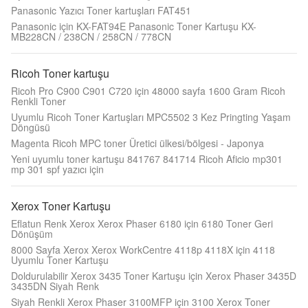
Panasonic Yazıcı Toner kartuşları FAT451
Panasonic için KX-FAT94E Panasonic Toner Kartuşu KX-
MB228CN / 238CN / 258CN / 778CN
Ricoh Toner kartuşu
Ricoh Pro C900 C901 C720 için 48000 sayfa 1600 Gram Ricoh
Renkli Toner
Uyumlu Ricoh Toner Kartuşları MPC5502 3 Kez Pringting Yaşam
Döngüsü
Magenta Ricoh MPC toner Üretici ülkesi/bölgesi - Japonya
Yeni uyumlu toner kartuşu 841767 841714 Ricoh Aficio mp301
mp 301 spf yazıcı için
Xerox Toner Kartuşu
Eflatun Renk Xerox Xerox Phaser 6180 için 6180 Toner Geri
Dönüşüm
8000 Sayfa Xerox Xerox WorkCentre 4118p 4118X için 4118
Uyumlu Toner Kartuşu
Doldurulabilir Xerox 3435 Toner Kartuşu için Xerox Phaser 3435D
3435DN Siyah Renk
Siyah Renkli Xerox Phaser 3100MFP için 3100 Xerox Toner