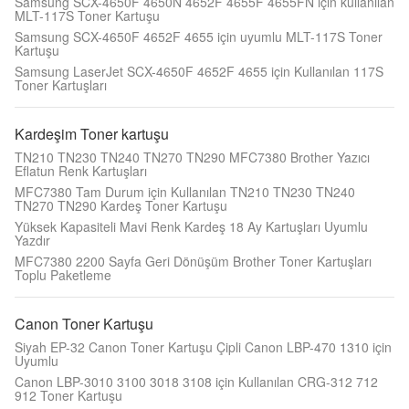
Samsung SCX-4650F 4650N 4652F 4655F 4655FN için kullanılan
MLT-117S Toner Kartuşu
Samsung SCX-4650F 4652F 4655 için uyumlu MLT-117S Toner
Kartuşu
Samsung LaserJet SCX-4650F 4652F 4655 için Kullanılan 117S
Toner Kartuşları
Kardeşim Toner kartuşu
TN210 TN230 TN240 TN270 TN290 MFC7380 Brother Yazıcı
Eflatun Renk Kartuşları
MFC7380 Tam Durum için Kullanılan TN210 TN230 TN240
TN270 TN290 Kardeş Toner Kartuşu
Yüksek Kapasiteli Mavi Renk Kardeş 18 Ay Kartuşları Uyumlu
Yazdır
MFC7380 2200 Sayfa Geri Dönüşüm Brother Toner Kartuşları
Toplu Paketleme
Canon Toner Kartuşu
Siyah EP-32 Canon Toner Kartuşu Çipli Canon LBP-470 1310 için
Uyumlu
Canon LBP-3010 3100 3018 3108 için Kullanılan CRG-312 712
912 Toner Kartuşu